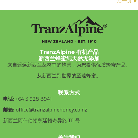
Posts
后一页 ►
navigation
TranzAlpine 有机产品
新西兰蜂蜜纯天然无添加
来自遥远新西兰丛林中的蜂巢，为您提供优质蜂蜜产品。
从新西兰到世界的至臻蜂蜜。
联系方式
电话:
+64 3
928 8941
office@tranzalpinehoney.co.nz
邮箱:
新西兰阿什伯顿亨廷顿奇异路 111 号
关注我们