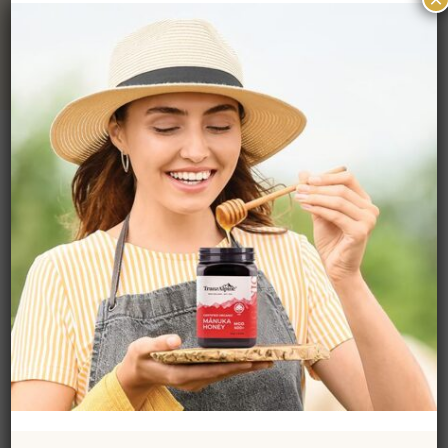
in der unberürten
Neuseeländischen
Lanschaft
hergestellet.
HONIG - DAS
ALLERBESTE
Von Neuseeland in die Welt. Hier
bei TranzAlpineHoney kümmern
wir uns um jeden Aspekt
unseres Herstellungsprozesses,
damit Sie den allerbesten Bio
Honig bekommen. Als Ergebnis
wird unser Premium-Bio Honig
in 26 Ländern und auf 5