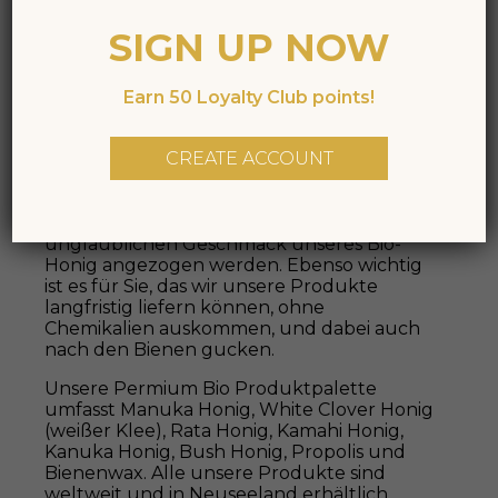
Kontinenten genoßen.
SIGN UP NOW
Unser Bio Honig wird von Bienenstöcken
geerntet, die in ganz entlegenen Gebieten
Earn 50 Loyalty Club points!
stehen. Es ist schon ein echtes „Kiwi
Abenteuer\" nur zu den Bienenstöcken
CREATE ACCOUNT
hinzukommen. TranzAlpineHoney ist ein
Familienunternehmen und seit über 100
Jahren arbeiten wir in Harmonie mit den
Bienen. Wir wissen, dass Sie nicht nur vom
unglaublichen Geschmack unseres Bio-
Honig angezogen werden. Ebenso wichtig
ist es für Sie, das wir unsere Produkte
langfristig liefern können, ohne
Chemikalien auskommen, und dabei auch
nach den Bienen gucken.
Unsere Permium Bio Produktpalette
umfasst Manuka Honig, White Clover Honig
(weißer Klee), Rata Honig, Kamahi Honig,
Kanuka Honig, Bush Honig, Propolis und
Bienenwax. Alle unsere Produkte sind
weltweit und in Neuseeland erhältlich.