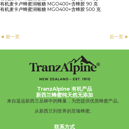
有机麦卡卢蜂蜜润喉糖 MGO400+含蜂胶 90 克
有机麦卡卢蜂蜜润喉糖 MGO400+含蜂胶 500 克
Posts
◄ 前一页
后一页 ►
navigation
TranzAlpine 有机产品
新西兰蜂蜜纯天然无添加
来自遥远新西兰丛林中的蜂巢，为您提供优质蜂蜜产品。
从新西兰到世界的至臻蜂蜜。
联系方式