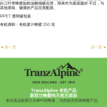
白三叶草蜂蜜如奶油般细腻光滑，用来作为基底最好 不过，与
其他美味、健康的产品完美配搭。
RPET 透明罐包装
有机调和：有机姜汁蜂蜜 250 克
Posts
◄ 前一页
后一页 ►
navigation
TranzAlpine 有机产品
新西兰蜂蜜纯天然无添加
来自遥远新西兰丛林中的蜂巢，为您提供优质蜂蜜产品。